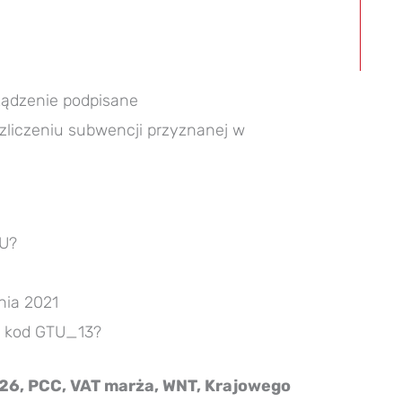
ządzenie podpisane
zliczeniu subwencji przyznanej w
TU?
nia 2021
ć kod GTU_13?
6, PCC, VAT marża, WNT, Krajowego