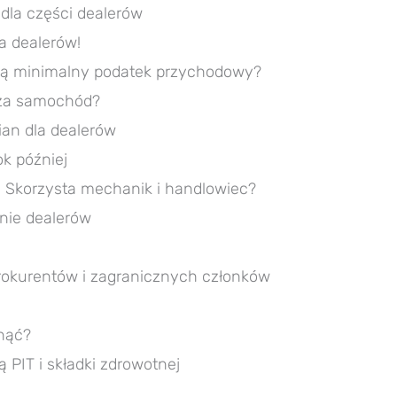
y dla części dealerów
a dealerów!
acą minimalny podatek przychodowy?
 za samochód?
ian dla dealerów
k później
 Skorzysta mechanik i handlowiec?
nie dealerów
prokurentów i zagranicznych członków
knąć?
PIT i składki zdrowotnej