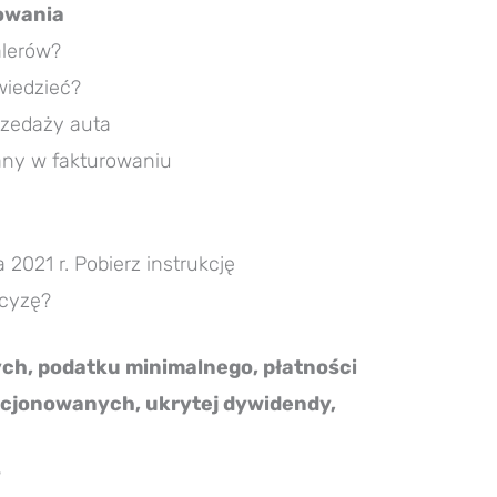
rowania
alerów?
wiedzieć?
rzedaży auta
iany w fakturowaniu
021 r. Pobierz instrukcję
kcyzę?
ch, podatku minimalnego, płatności
cjonowanych, ukrytej dywidendy,
?