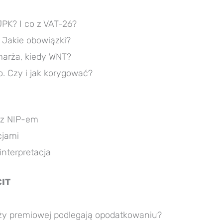
PK? I co z VAT-26?
 Jakie obowiązki?
arża, kiedy WNT?
. Czy i jak korygować?
 z NIP-em
cjami
interpretacja
CIT
y premiowej podlegają opodatkowaniu?