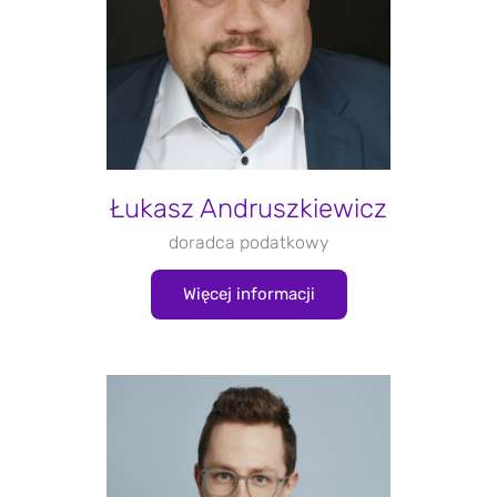
Łukasz Andruszkiewicz
doradca podatkowy
Więcej informacji