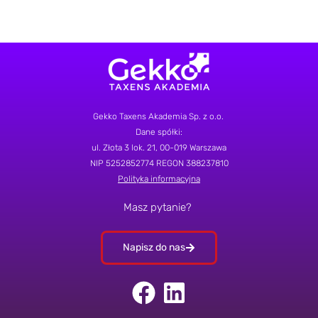
Gekko Taxens Akademia Sp. z o.o.
Dane spółki:
ul.
Złota 3 lok. 21
, 00-019 Warszawa
NIP 5252852774
REGON 388237810
Polityka informacyjna
Masz pytanie?
Napisz do nas
F
L
a
i