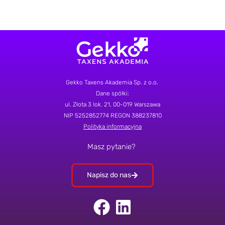
Gekko Taxens Akademia Sp. z o.o.
Dane spółki:
ul.
Złota 3 lok. 21
, 00-019 Warszawa
NIP 5252852774
REGON 388237810
Polityka informacyjna
Masz pytanie?
Napisz do nas
F
L
a
i