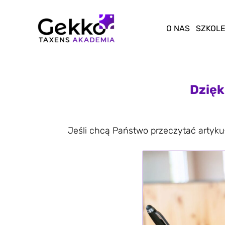
Przejdź
do
O NAS
SZKOLE
treści
Dzięk
Jeśli chcą Państwo przeczytać artykuł