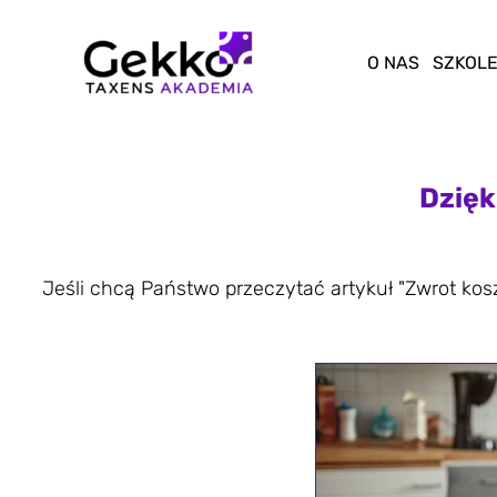
Przejdź
do
O NAS
SZKOLE
treści
Dzięk
Jeśli chcą Państwo przeczytać artykuł "Zwrot kosz