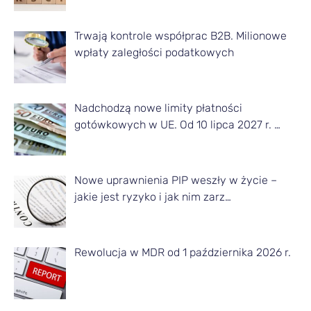
z
d
Trwają kontrole współprac B2B. Milionowe
a
wpłaty zaległości podatkowych
n
e
Nadchodzą nowe limity płatności
g
gotówkowych w UE. Od 10 lipca 2027 r. …
o
m
Nowe uprawnienia PIP weszły w życie –
i
jakie jest ryzyko i jak nim zarz…
e
s
Rewolucja w MDR od 1 października 2026 r.
i
ą
c