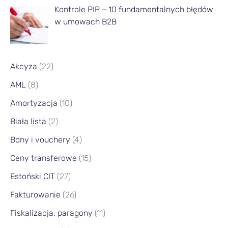
a
Kontrole PIP – 10 fundamentalnych błędów
w umowach B2B
Akcyza
(22)
AML
(8)
Amortyzacja
(10)
Biała lista
(2)
Bony i vouchery
(4)
Ceny transferowe
(15)
Estoński CIT
(27)
Fakturowanie
(26)
Fiskalizacja, paragony
(11)