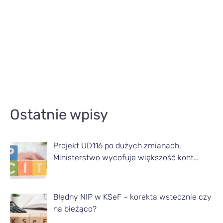
A
Ostatnie wpisy
r
t
Projekt UD116 po dużych zmianach.
y
Ministerstwo wycofuje większość kont…
k
u
ł
Błędny NIP w KSeF – korekta wstecznie czy
na bieżąco?
y