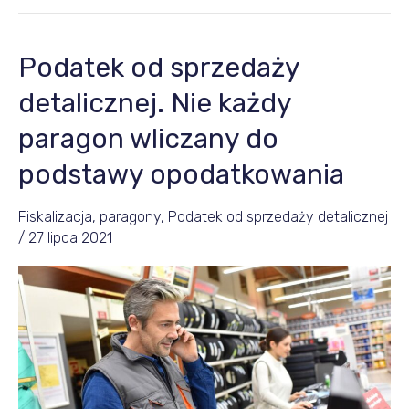
Podatek od sprzedaży
Podatek
od
detalicznej. Nie każdy
sprzedaży
paragon wliczany do
detalicznej.
podstawy opodatkowania
Nie
każdy
Fiskalizacja, paragony
,
Podatek od sprzedaży detalicznej
paragon
/
27 lipca 2021
wliczany
do
podstawy
opodatkowania