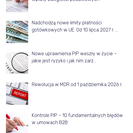
n
e
Nadchodzą nowe limity płatności
g
gotówkowych w UE. Od 10 lipca 2027 r. …
o
m
Nowe uprawnienia PIP weszły w życie –
i
jakie jest ryzyko i jak nim zarz…
e
s
Rewolucja w MDR od 1 października 2026 r.
i
ą
c
a
Kontrole PIP – 10 fundamentalnych błędów
w umowach B2B