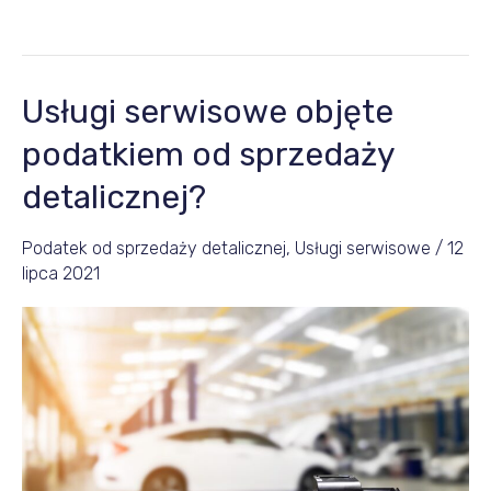
Usługi serwisowe objęte
Usługi
serwisowe
podatkiem od sprzedaży
objęte
detalicznej?
podatkiem
od
Podatek od sprzedaży detalicznej
,
Usługi serwisowe
/
12
sprzedaży
lipca 2021
detalicznej?