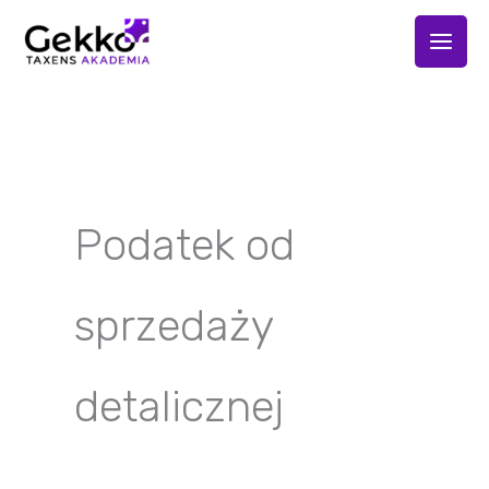
Przejdź
do
treści
Podatek od
sprzedaży
detalicznej