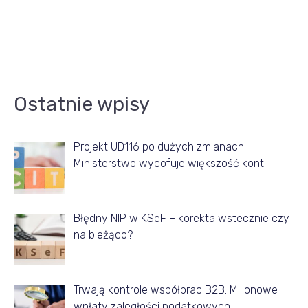
A
Ostatnie wpisy
r
t
Projekt UD116 po dużych zmianach.
y
Ministerstwo wycofuje większość kont…
k
u
ł
Błędny NIP w KSeF – korekta wstecznie czy
na bieżąco?
y
z
d
Trwają kontrole współprac B2B. Milionowe
a
wpłaty zaległości podatkowych