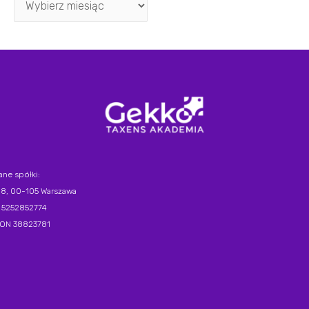
ane spółki:
 18, 00-105 Warszawa
 5252852774
ON 38823781