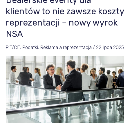
Dealerskie eventy dla
eventy
klientów to nie zawsze koszty
dla
reprezentacji – nowy wyrok
klientów
NSA
to
nie
PIT/CIT
,
Podatki
,
Reklama a reprezentacja
/
22 lipca 2025
zawsze
koszty
reprezentacji
–
nowy
wyrok
NSA