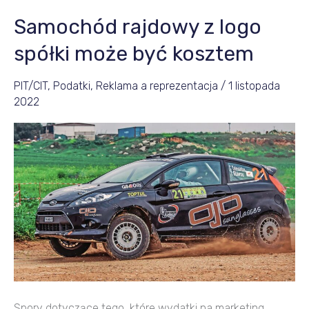
Samochód rajdowy z logo
Samochód
rajdowy
spółki może być kosztem
z
logo
PIT/CIT
,
Podatki
,
Reklama a reprezentacja
/
1 listopada
2022
spółki
może
być
kosztem
Spory dotyczące tego, które wydatki na marketing