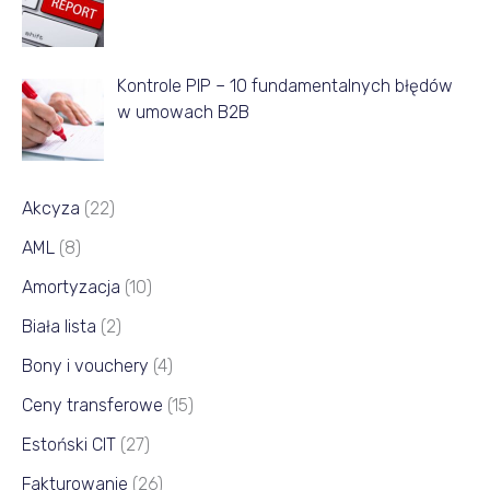
ą
c
a
Kontrole PIP – 10 fundamentalnych błędów
w umowach B2B
Akcyza
(22)
AML
(8)
Amortyzacja
(10)
Biała lista
(2)
Bony i vouchery
(4)
Ceny transferowe
(15)
Estoński CIT
(27)
Fakturowanie
(26)