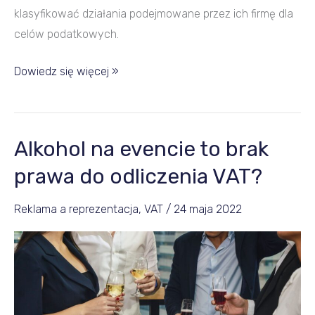
klasyfikować działania podejmowane przez ich firmę dla
celów podatkowych.
Dowiedz się więcej »
Alkohol na evencie to brak
Alkohol
na
prawa do odliczenia VAT?
evencie
to
Reklama a reprezentacja
,
VAT
/
24 maja 2022
brak
prawa
do
odliczenia
VAT?