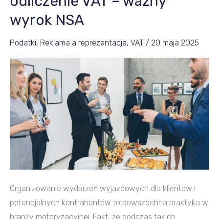
odliczenie VAT – ważny
klientów
wyrok NSA
a
odliczenie
Podatki
,
Reklama a reprezentacja
,
VAT
/
20 maja 2025
VAT
–
ważny
wyrok
NSA
Organizowanie wydarzeń wyjazdowych dla klientów i
potencjalnych kontrahentów to powszechna praktyka w
branży motoryzacyjnej. Fakt, że podczas takich