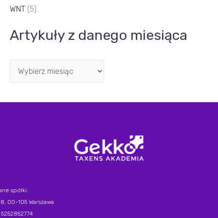
WNT
(5)
Artykuły z danego miesiąca
ane spółki:
 18, 00-105 Warszawa
 5252852774