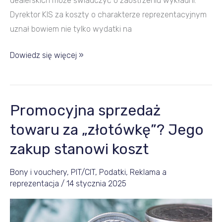
dealerskich może świadczyć o zaostrzeniu wykładni.
Dyrektor KIS za koszty o charakterze reprezentacyjnym
uznał bowiem nie tylko wydatki na
Dowiedz się więcej »
Promocyjna sprzedaż
Promocyjna
sprzedaż
towaru za „złotówkę”? Jego
towaru
zakup stanowi koszt
za
„złotówkę”?
Bony i vouchery
,
PIT/CIT
,
Podatki
,
Reklama a
Jego
reprezentacja
/
14 stycznia 2025
zakup
stanowi