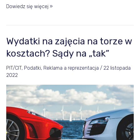
Dowiedz się więcej »
Wydatki na zajęcia na torze w
Wydatki
na
kosztach? Sądy na „tak”
zajęcia
na
PIT/CIT
,
Podatki
,
Reklama a reprezentacja
/
22 listopada
2022
torze
w
kosztach?
Sądy
na
„tak”