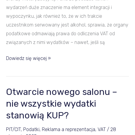
wydarzeń duże znaczenie ma element integracji i
wypoczynku, jak również to, że w ich trakcie
uczestnikom serwowany jest alkohol, sprawia, że organy
podatkowe odmawiają prawa do odliczenia VAT od
związanych z nimi wydatków – nawet, jeśli są
Dowiedz się więcej »
Otwarcie nowego salonu –
Otwarcie
nowego
nie wszystkie wydatki
salonu
stanowią KUP?
–
nie
PIT/CIT
,
Podatki
,
Reklama a reprezentacja
,
VAT
/
28
wszystkie