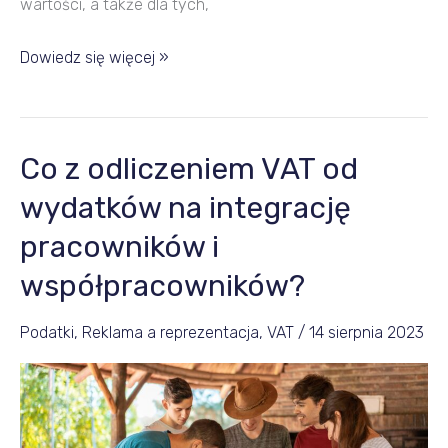
wartości, a także dla tych,
Dowiedz się więcej »
Co z odliczeniem VAT od
Co
z
wydatków na integrację
odliczeniem
pracowników i
VAT
współpracowników?
od
wydatków
Podatki
,
Reklama a reprezentacja
,
VAT
/
14 sierpnia 2023
na
integrację
pracowników
i