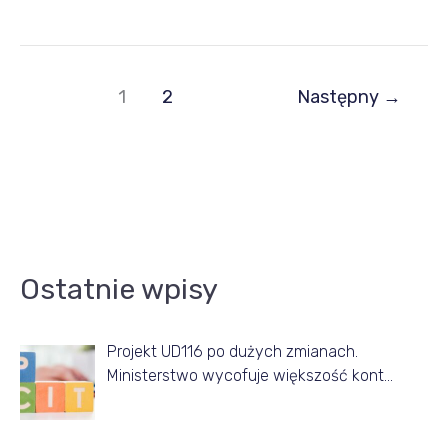
1
2
Następny
→
A
Ostatnie wpisy
r
t
Projekt UD116 po dużych zmianach.
y
Ministerstwo wycofuje większość kont…
k
u