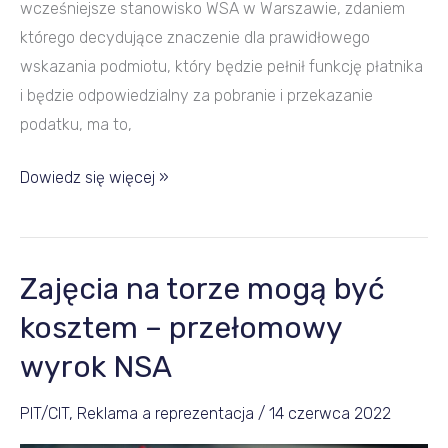
wcześniejsze stanowisko WSA w Warszawie, zdaniem
którego decydujące znaczenie dla prawidłowego
wskazania podmiotu, który będzie pełnił funkcję płatnika
i będzie odpowiedzialny za pobranie i przekazanie
podatku, ma to,
Dowiedz się więcej »
Zajęcia na torze mogą być
Zajęcia
na
kosztem – przełomowy
torze
wyrok NSA
mogą
być
PIT/CIT
,
Reklama a reprezentacja
/
14 czerwca 2022
kosztem