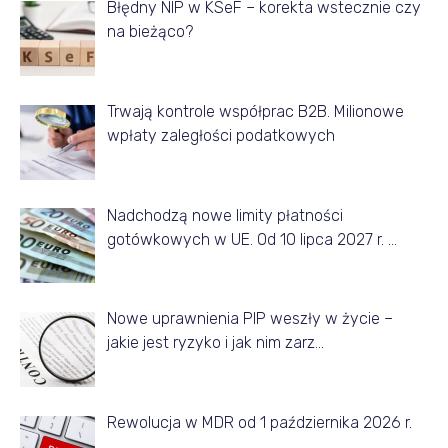
ł
Błędny NIP w KSeF – korekta wstecznie czy
na bieżąco?
y
z
d
Trwają kontrole współprac B2B. Milionowe
a
wpłaty zaległości podatkowych
n
e
Nadchodzą nowe limity płatności
g
gotówkowych w UE. Od 10 lipca 2027 r. …
o
m
Nowe uprawnienia PIP weszły w życie –
i
jakie jest ryzyko i jak nim zarz…
e
s
Rewolucja w MDR od 1 października 2026 r.
i