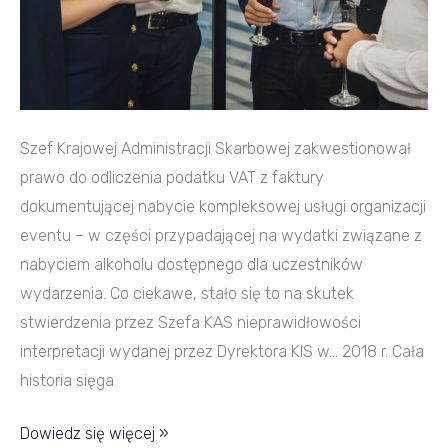
Szef Krajowej Administracji Skarbowej zakwestionował
prawo do odliczenia podatku VAT z faktury
dokumentującej nabycie kompleksowej usługi organizacji
eventu – w części przypadającej na wydatki związane z
nabyciem alkoholu dostępnego dla uczestników
wydarzenia. Co ciekawe, stało się to na skutek
stwierdzenia przez Szefa KAS nieprawidłowości
interpretacji wydanej przez Dyrektora KIS w… 2018 r. Cała
historia sięga
Dowiedz się więcej »