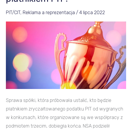
z
PIT/CIT
,
Reklama a reprezentacja
/
4 lipca 2022
agencją.
Kto
płatnikiem
PIT?
Sprawa spółki, która próbowała ustalić, kto będzie
płatnikiem zryczałtowanego podatku PIT od wygranych
w konkursach, które organizowane są we współpracy z
podmiotem trzecim, dobiegła końca. NSA podzielił