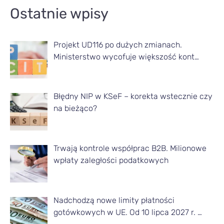
A
Ostatnie wpisy
r
t
Projekt UD116 po dużych zmianach.
y
Ministerstwo wycofuje większość kont…
k
u
ł
Błędny NIP w KSeF – korekta wstecznie czy
na bieżąco?
y
z
d
Trwają kontrole współprac B2B. Milionowe
a
wpłaty zaległości podatkowych
n
e
Nadchodzą nowe limity płatności
g
gotówkowych w UE. Od 10 lipca 2027 r. …