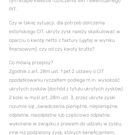
tym etapie kwestie rozliczenia VAT i ewentualnego
PIT.
Czy w takiej sytuacji, dla potrzeb obliczenia
estońskiego CIT, ukryty zysk należy skalkulować w
oparciu o kwotę netto z faktury (ujętej w wyniku
finansowym), czy od czy kwoty brutto?
Co mówią przepisy?
Zgodnie z art. 28m ust. 1 pkt 2 ustawy o CIT
opodatkowaniu ryczałtem podlega m.in. wysokość
ukrytych zysków (dochód z tytułu ukrytych zysków).
Z kolei w myśl art. 28m ust. 3, przez ukryte zyski
rozumie się „świadczenia pieniężne, niepieniężne,
odpłatne, nieodpłatne lub częściowo odpłatne,
wykonane w związku z prawem do udziału w zysku,
inne niż podzielony zysk, których beneficjentem,