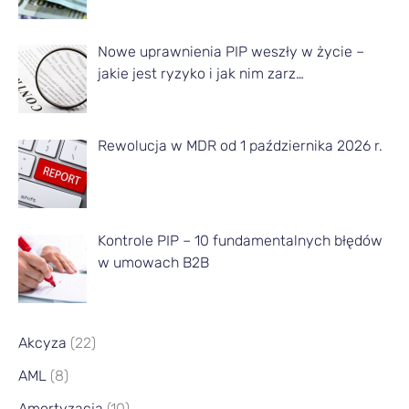
o
m
Nowe uprawnienia PIP weszły w życie –
i
jakie jest ryzyko i jak nim zarz…
e
s
Rewolucja w MDR od 1 października 2026 r.
i
ą
c
a
Kontrole PIP – 10 fundamentalnych błędów
w umowach B2B
Akcyza
(22)
AML
(8)
Amortyzacja
(10)