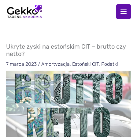
Przejdź
do
treści
Ukryte zyski na estońskim CIT – brutto czy
netto?
7 marca 2023
/
Amortyzacja
,
Estoński CIT
,
Podatki