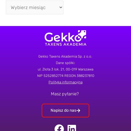
Gekko Taxens Akademia Sp. z o.o.
Dane spółki:
ul.
Złota 3 lok. 21
, 00-019 Warszawa
NIP 5252852774
REGON 388237810
Polityka informacyjna
Masz pytanie?
Napisz do nas
F
L