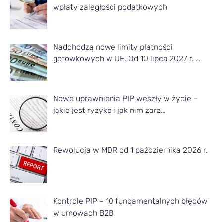
a
wpłaty zaległości podatkowych
n
e
Nadchodzą nowe limity płatności
g
gotówkowych w UE. Od 10 lipca 2027 r. …
o
m
Nowe uprawnienia PIP weszły w życie –
i
jakie jest ryzyko i jak nim zarz…
e
s
Rewolucja w MDR od 1 października 2026 r.
i
ą
c
a
Kontrole PIP – 10 fundamentalnych błędów
w umowach B2B