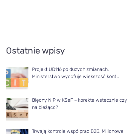
A
Ostatnie wpisy
r
t
Projekt UD116 po dużych zmianach.
y
Ministerstwo wycofuje większość kont…
k
u
ł
Błędny NIP w KSeF – korekta wstecznie czy
na bieżąco?
y
z
d
Trwają kontrole współprac B2B. Milionowe