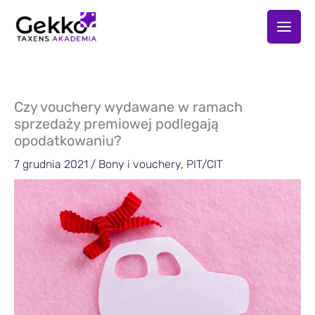
Przejdź
do
treści
Czy vouchery wydawane w ramach
sprzedaży premiowej podlegają
opodatkowaniu?
7 grudnia 2021
/
Bony i vouchery
,
PIT/CIT