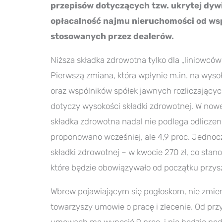
przepisów dotyczących tzw. ukrytej dyw
opłacalność najmu nieruchomości od wspó
stosowanych przez dealerów.
Niższa składka zdrowotna tylko dla „liniowców
Pierwszą zmiana, która wpłynie m.in. na wy
oraz wspólników spółek jawnych rozliczającyc
dotyczy wysokości składki zdrowotnej. W nowej
składka zdrowotna nadal nie podlega odliczeniu
proponowano wcześniej, ale 4,9 proc. Jednoc
składki zdrowotnej – w kwocie 270 zł, co sta
które będzie obowiązywało od początku przyszł
Wbrew pojawiającym się pogłoskom, nie zmieni
towarzyszy umowie o pracę i zlecenie. Od prz