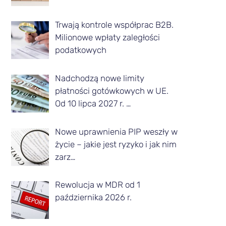
z
Trwają kontrole współprac B2B.
d
Milionowe wpłaty zaległości
a
podatkowych
n
Nadchodzą nowe limity
e
płatności gotówkowych w UE.
g
Od 10 lipca 2027 r. …
o
m
Nowe uprawnienia PIP weszły w
życie – jakie jest ryzyko i jak nim
i
zarz…
e
s
Rewolucja w MDR od 1
października 2026 r.
i
ą