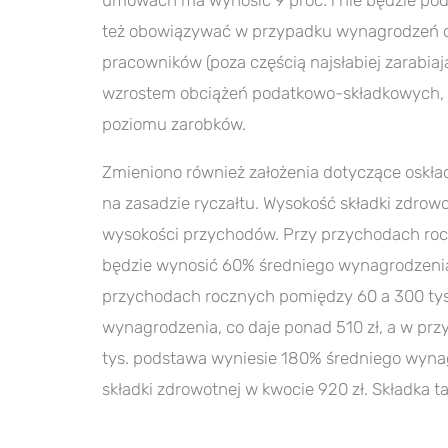
umowach ma wynosić 9 proc. i nie będzie pod
też obowiązywać w przypadku wynagrodzeń cz
pracowników (poza częścią najsłabiej zarabia
wzrostem obciążeń podatkowo-składkowych, 
poziomu zarobków.
Zmieniono również założenia dotyczące oskła
na zasadzie ryczałtu. Wysokość składki zdrowo
wysokości przychodów. Przy przychodach roc
będzie wynosić 60% średniego wynagrodzenia,
przychodach rocznych pomiędzy 60 a 300 tys
wynagrodzenia, co daje ponad 510 zł, a w p
tys. podstawa wyniesie 180% średniego wynag
składki zdrowotnej w kwocie 920 zł. Składka t