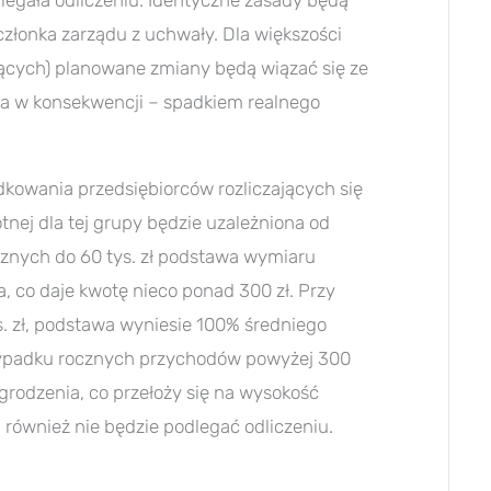
legała odliczeniu. Identyczne zasady będą
łonka zarządu z uchwały. Dla większości
jących) planowane zmiany będą wiązać się ze
a w konsekwencji – spadkiem realnego
dkowania przedsiębiorców rozliczających się
tnej dla tej grupy będzie uzależniona od
znych do 60 tys. zł podstawa wymiaru
 co daje kwotę nieco ponad 300 zł. Przy
. zł, podstawa wyniesie 100% średniego
rzypadku rocznych przychodów powyżej 300
rodzenia, co przełoży się na wysokość
a również nie będzie podlegać odliczeniu.