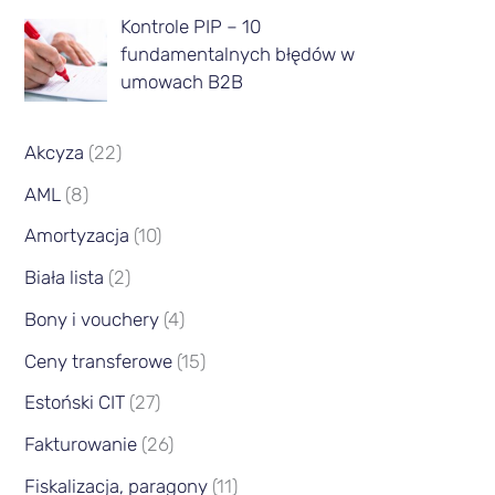
c
Kontrole PIP – 10
fundamentalnych błędów w
a
umowach B2B
Akcyza
(22)
AML
(8)
Amortyzacja
(10)
Biała lista
(2)
Bony i vouchery
(4)
Ceny transferowe
(15)
Estoński CIT
(27)
Fakturowanie
(26)
Fiskalizacja, paragony
(11)