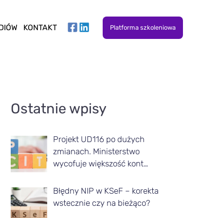
DIÓW
KONTAKT
Platforma szkoleniowa
A
Ostatnie wpisy
r
t
Projekt UD116 po dużych
y
zmianach. Ministerstwo
k
wycofuje większość kont…
u
Błędny NIP w KSeF – korekta
ł
wstecznie czy na bieżąco?
y