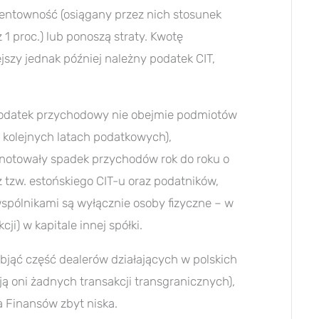
 rentowność (osiągany przez nich stosunek
1 proc.) lub ponoszą straty. Kwotę
zy jednak później należny podatek CIT,
 podatek przychodowy nie obejmie podmiotów
 kolejnych latach podatkowych),
zanotowały spadek przychodów rok do roku o
 tzw. estońskiego CIT-u oraz podatników,
spólnikami są wyłącznie osoby fizyczne – w
ji) w kapitale innej spółki.
jąć część dealerów działających w polskich
ją oni żadnych transakcji transgranicznych),
 Finansów zbyt niska.