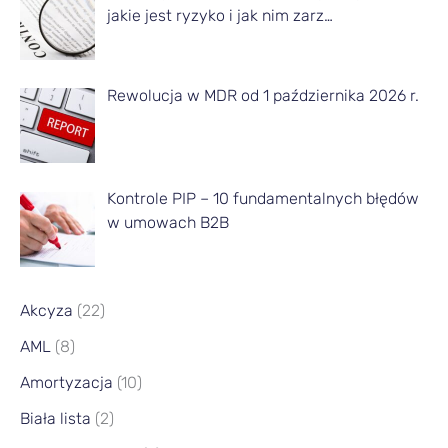
jakie jest ryzyko i jak nim zarz…
e
s
Rewolucja w MDR od 1 października 2026 r.
i
ą
c
a
Kontrole PIP – 10 fundamentalnych błędów
w umowach B2B
Akcyza
(22)
AML
(8)
Amortyzacja
(10)
Biała lista
(2)