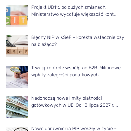
Projekt UD116 po dużych zmianach.
y
Ministerstwo wycofuje większość kont…
k
u
ł
Błędny NIP w KSeF – korekta wstecznie czy
na bieżąco?
y
z
d
Trwają kontrole współprac B2B. Milionowe
a
wpłaty zaległości podatkowych
n
e
Nadchodzą nowe limity płatności
g
gotówkowych w UE. Od 10 lipca 2027 r. …
o
m
Nowe uprawnienia PIP weszły w życie –
i