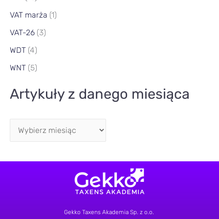
VAT marża
(1)
VAT-26
(3)
WDT
(4)
WNT
(5)
Artykuły z danego miesiąca
Gekko Taxens Akademia Sp. z o.o.