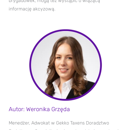
brygadówek, mogą też wystąpić o wiążącą
informację akcyzową.
Autor: Weronika Grzęda
Menedżer, Adwokat w Gekko Taxens Doradztwo