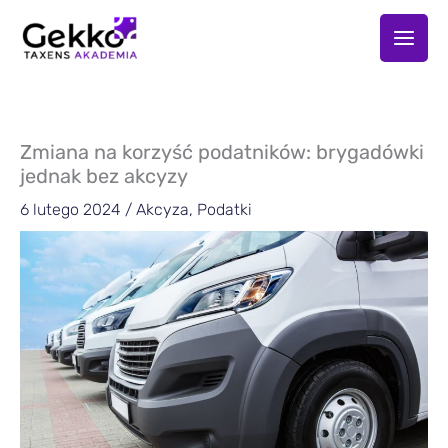
Przejdź
do
treści
Zmiana na korzyść podatników: brygadówki
jednak bez akcyzy
6 lutego 2024
/
Akcyza
,
Podatki