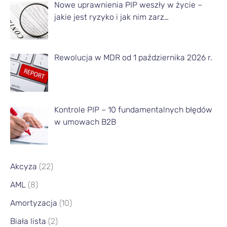
Nowe uprawnienia PIP weszły w życie –
i
jakie jest ryzyko i jak nim zarz…
e
s
Rewolucja w MDR od 1 października 2026 r.
i
ą
c
a
Kontrole PIP – 10 fundamentalnych błędów
w umowach B2B
Akcyza
(22)
AML
(8)
Amortyzacja
(10)
Biała lista
(2)