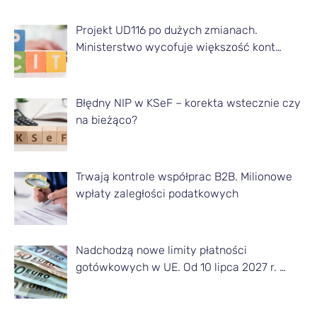
t
Projekt UD116 po dużych zmianach.
y
Ministerstwo wycofuje większość kont…
k
u
ł
Błędny NIP w KSeF – korekta wstecznie czy
na bieżąco?
y
z
d
Trwają kontrole współprac B2B. Milionowe
a
wpłaty zaległości podatkowych
n
e
Nadchodzą nowe limity płatności
g
gotówkowych w UE. Od 10 lipca 2027 r. …
o
m