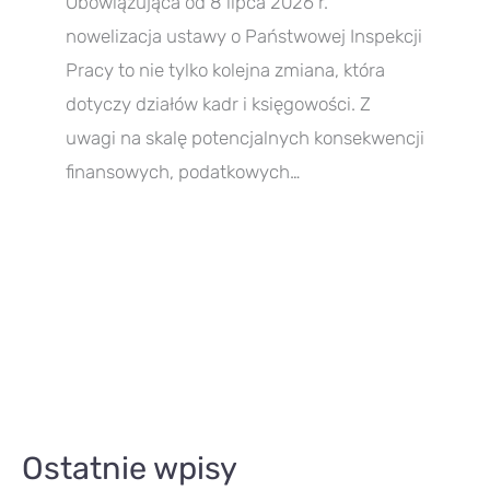
Obowiązująca od 8 lipca 2026 r.
nowelizacja ustawy o Państwowej Inspekcji
Pracy to nie tylko kolejna zmiana, która
dotyczy działów kadr i księgowości. Z
uwagi na skalę potencjalnych konsekwencji
finansowych, podatkowych…
A
Ostatnie wpisy
r