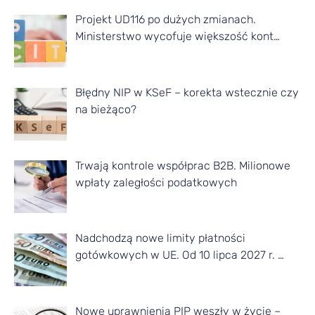
t
Projekt UD116 po dużych zmianach.
y
Ministerstwo wycofuje większość kont…
k
u
ł
Błędny NIP w KSeF – korekta wstecznie czy
na bieżąco?
y
z
d
Trwają kontrole współprac B2B. Milionowe
a
wpłaty zaległości podatkowych
n
e
Nadchodzą nowe limity płatności
g
gotówkowych w UE. Od 10 lipca 2027 r. …
o
m
Nowe uprawnienia PIP weszły w życie –