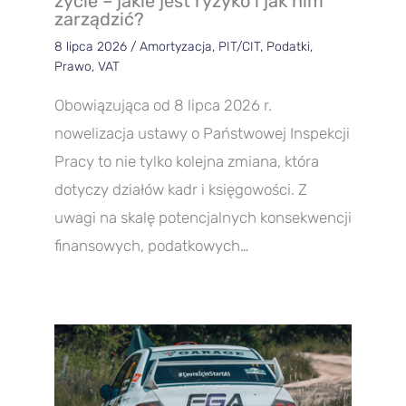
życie – jakie jest ryzyko i jak nim
zarządzić?
8 lipca 2026
/
Amortyzacja
,
PIT/CIT
,
Podatki
,
Prawo
,
VAT
Obowiązująca od 8 lipca 2026 r.
nowelizacja ustawy o Państwowej Inspekcji
Pracy to nie tylko kolejna zmiana, która
dotyczy działów kadr i księgowości. Z
uwagi na skalę potencjalnych konsekwencji
finansowych, podatkowych…