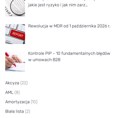
i
jakie jest ryzyko i jak nim zarz…
e
s
Rewolucja w MDR od 1 października 2026 r.
i
ą
c
a
Kontrole PIP – 10 fundamentalnych błędów
w umowach B2B
Akcyza
(22)
AML
(8)
Amortyzacja
(10)
Biała lista
(2)