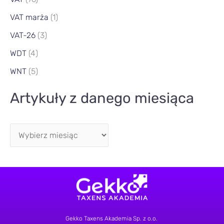
VAT marża
(1)
VAT-26
(3)
WDT
(4)
WNT
(5)
Artykuły z danego miesiąca
Gekko Taxens Akademia Sp. z o.o.