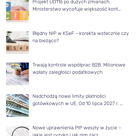
Projekt UD116 po dużych zmianach.
y
Ministerstwo wycofuje większość kont…
k
u
ł
Błędny NIP w KSeF – korekta wstecznie czy
na bieżąco?
y
z
d
Trwają kontrole współprac B2B. Milionowe
a
wpłaty zaległości podatkowych
n
e
Nadchodzą nowe limity płatności
g
gotówkowych w UE. Od 10 lipca 2027 r. …
o
m
Nowe uprawnienia PIP weszły w życie –
i
jakie jest ryzyko i jak nim zarz…