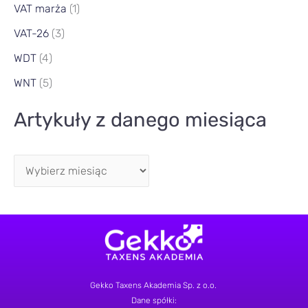
VAT marża
(1)
VAT-26
(3)
WDT
(4)
WNT
(5)
Artykuły z danego miesiąca
Gekko Taxens Akademia Sp. z o.o.
Dane spółki: