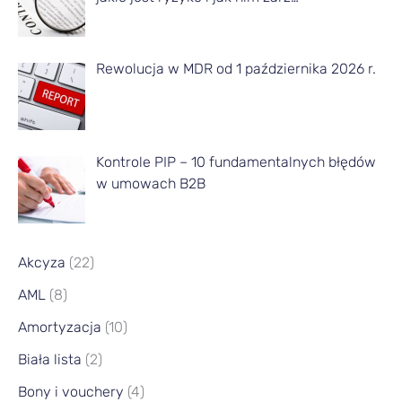
e
s
Rewolucja w MDR od 1 października 2026 r.
i
ą
c
a
Kontrole PIP – 10 fundamentalnych błędów
w umowach B2B
Akcyza
(22)
AML
(8)
Amortyzacja
(10)
Biała lista
(2)
Bony i vouchery
(4)