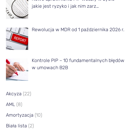
i
jakie jest ryzyko i jak nim zarz…
e
s
Rewolucja w MDR od 1 października 2026 r.
i
ą
c
a
Kontrole PIP – 10 fundamentalnych błędów
w umowach B2B
Akcyza
(22)
AML
(8)
Amortyzacja
(10)
Biała lista
(2)