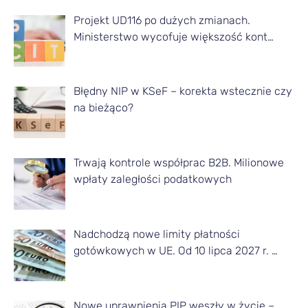
t
Projekt UD116 po dużych zmianach.
y
Ministerstwo wycofuje większość kont…
k
u
ł
Błędny NIP w KSeF – korekta wstecznie czy
na bieżąco?
y
z
d
Trwają kontrole współprac B2B. Milionowe
a
wpłaty zaległości podatkowych
n
e
Nadchodzą nowe limity płatności
g
gotówkowych w UE. Od 10 lipca 2027 r. …
o
m
Nowe uprawnienia PIP weszły w życie –