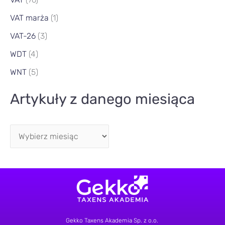
VAT marża
(1)
VAT-26
(3)
WDT
(4)
WNT
(5)
Artykuły z danego miesiąca
Gekko Taxens Akademia Sp. z o.o.