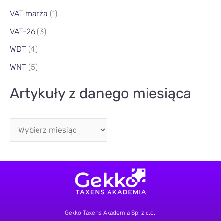
VAT marża
(1)
VAT-26
(3)
WDT
(4)
WNT
(5)
Artykuły z danego miesiąca
Gekko Taxens Akademia Sp. z o.o.