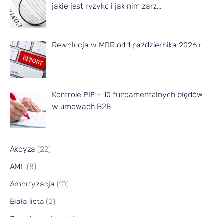
jakie jest ryzyko i jak nim zarz…
e
s
Rewolucja w MDR od 1 października 2026 r.
i
ą
c
a
Kontrole PIP – 10 fundamentalnych błędów
w umowach B2B
Akcyza
(22)
AML
(8)
Amortyzacja
(10)
Biała lista
(2)