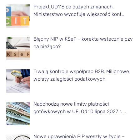
Projekt UD116 po dużych zmianach.
y
Ministerstwo wycofuje większość kont…
k
u
ł
Błędny NIP w KSeF – korekta wstecznie czy
na bieżąco?
y
z
d
Trwają kontrole współprac B2B. Milionowe
a
wpłaty zaległości podatkowych
n
e
Nadchodzą nowe limity płatności
g
gotówkowych w UE. Od 10 lipca 2027 r. …
o
m
Nowe uprawnienia PIP weszły w życie –
i