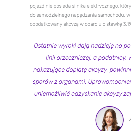
pojazd nie posiada silnika elektrycznego, kt
do samodzielnego napędzania samochodu, w 
opodatkowany akcyzą w oparciu o stawkę 3,1
Ostatnie wyroki dają nadzieję na po
linii orzeczniczej, a podatnic
nakazujące dopłatę akcyzy, powin
sporów z organami. Uprawomocnieni
uniemożliwić odzyskanie akcyzy za
W