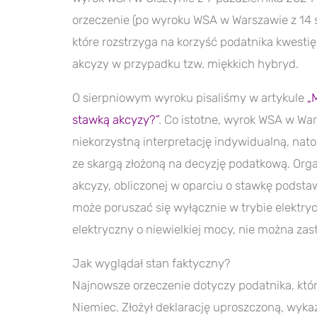
orzeczenie (po wyroku WSA w Warszawie z 14 si
które rozstrzyga na korzyść podatnika kwesti
akcyzy w przypadku tzw. miękkich hybryd.
O sierpniowym wyroku pisaliśmy w artykule
„
stawką akcyzy?”
. Co istotne, wyrok WSA w Wa
niekorzystną interpretację indywidualną, nat
ze skargą złożoną na decyzję podatkową. Org
akcyzy, obliczonej w oparciu o stawkę podst
może poruszać się wyłącznie w trybie elektry
elektryczny o niewielkiej mocy, nie można za
Jak wyglądał stan faktyczny?
Najnowsze orzeczenie dotyczy podatnika, któr
Niemiec. Złożył deklarację uproszczoną, wyka