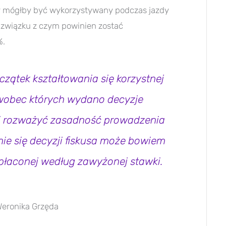
óry mógłby być wykorzystywany podczas jazdy
związku z czym powinien zostać
%.
czątek kształtowania się korzystnej
y, wobec których wydano decyzje
ni rozważyć zasadność prowadzenia
e się decyzji fiskusa może bowiem
płaconej według zawyżonej stawki.
eronika Grzęda