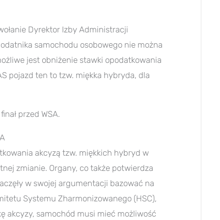
ołanie Dyrektor Izby Administracji
z podatnika samochodu osobowego nie można
żliwe jest obniżenie stawki opodatkowania
 pojazd ten to tzw. miękka hybryda, dla
finał przed WSA.
SA
tkowania akcyzą tzw. miękkich hybryd w
stnej zmianie. Organy, co także potwierdza
zaczęły w swojej argumentacji bazować na
i Komitetu Systemu Zharmonizowanego (HSC),
kę akcyzy, samochód musi mieć możliwość