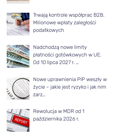
z
Trwają kontrole współprac B2B.
d
Milionowe wpłaty zaległości
a
podatkowych
n
Nadchodzą nowe limity
e
płatności gotówkowych w UE.
g
Od 10 lipca 2027 r. …
o
m
Nowe uprawnienia PIP weszły w
życie – jakie jest ryzyko i jak nim
i
zarz…
e
s
Rewolucja w MDR od 1
października 2026 r.
i
ą