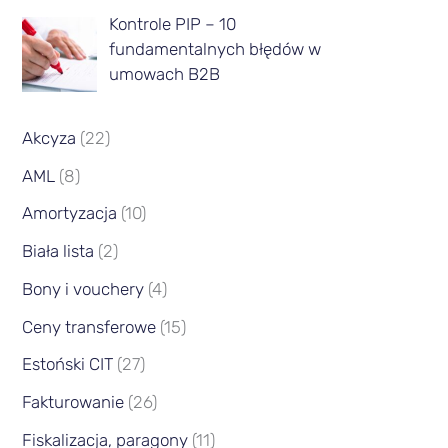
c
Kontrole PIP – 10
fundamentalnych błędów w
a
umowach B2B
Akcyza
(22)
AML
(8)
Amortyzacja
(10)
Biała lista
(2)
Bony i vouchery
(4)
Ceny transferowe
(15)
Estoński CIT
(27)
Fakturowanie
(26)
Fiskalizacja, paragony
(11)