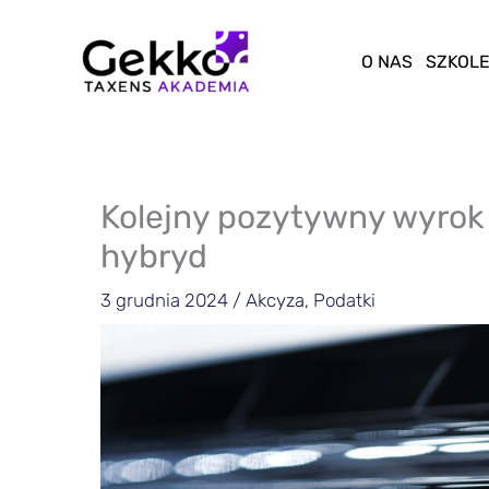
Przejdź
do
O NAS
SZKOLE
treści
Kolejny pozytywny wyrok
hybryd
3 grudnia 2024
/
Akcyza
,
Podatki