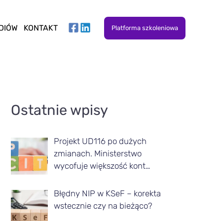
DIÓW
KONTAKT
Platforma szkoleniowa
A
Ostatnie wpisy
r
t
Projekt UD116 po dużych
y
zmianach. Ministerstwo
k
wycofuje większość kont…
u
Błędny NIP w KSeF – korekta
ł
wstecznie czy na bieżąco?
y