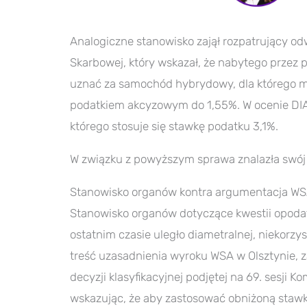
Analogiczne stanowisko zajął rozpatrujący odw
Skarbowej, który wskazał, że nabytego prze
uznać za samochód hybrydowy, dla którego mo
podatkiem akcyzowym do 1,55%. W ocenie DIAS
którego stosuje się stawkę podatku 3,1%.
W związku z powyższym sprawa znalazła swój 
Stanowisko organów kontra argumentacja W
Stanowisko organów dotyczące kwestii opoda
ostatnim czasie uległo diametralnej, niekorzy
treść uzasadnienia wyroku WSA w Olsztynie, 
decyzji klasyfikacyjnej podjętej na 69. sesj
wskazując, że aby zastosować obniżoną staw