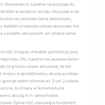
m. Stanowisko to zupełnie nie przystaje do
eślił WSA w wydanym wyroku. Kluczowe w tej
tycznie nie zaistniały żadne okoliczności,
ny wykładni przepisów ustawy akcyzowej. Nie
wy o podatku akcyzowym, ani zmiana samej
pinii HSC (mającej charakter pomocniczy przy
niego kodu CN), zupełnie nie zauważa dwóch
sady na gruncie ustawy akcyzowej, że bez
ąpić zmiany w opodatkowaniu akcyzą wyrobów
noruje zatem istnienie art. 3 ust. 2 ustawy
nacznie, że zmiany w Nomenklaturze
kowaniu akcyzą m.in. samochodów
j ustawie. Opinia HSC, stanowiąca fundament