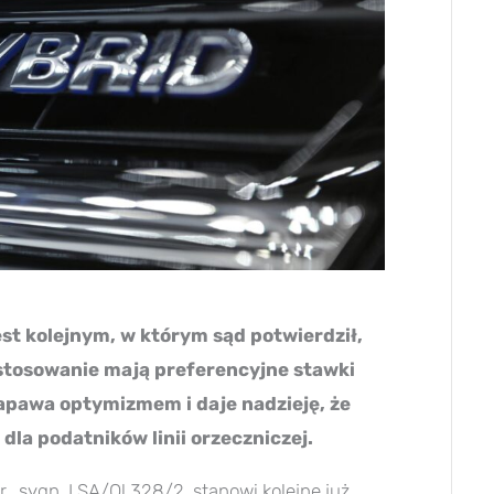
st kolejnym, w którym sąd potwierdził,
stosowanie mają preferencyjne stawki
apawa optymizmem i daje nadzieję, że
dla podatników linii orzeczniczej.
., sygn. I SA/Ol 328/2, stanowi kolejne już