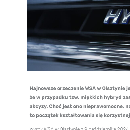
Najnowsze orzeczenie WSA w Olsztynie je
że w przypadku tzw. miękkich hybryd za
akcyzy. Choć jest ono nieprawomocne, n
to początek kształtowania się korzystnej 
Wyrok WSA w Olsztynie z 9 października 2024 r