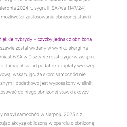
erpnia 2024 r., sygn. III SA/Wa 1147/24),
ę możliwości zastosowania obniżonej stawki
Miękkie hybrydy – czyżby jednak z obniżoną
rszawie został wydany w wyniku skargi na
omiast WSA w Olsztynie rozstrzygał w związku
an domagał się od podatnika zapłaty wyższej
awową, wskazując, że skoro samochód nie
cznym i dodatkowo jest wyposażony w silnik
stosować do niego obniżonej stawki akcyzy.
y nabył samochód w sierpniu 2023 r. z
zując akcyzę obliczoną w oparciu o obniżoną