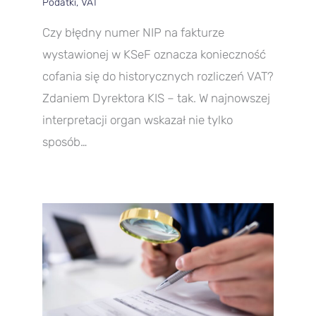
Podatki
,
VAT
Czy błędny numer NIP na fakturze
wystawionej w KSeF oznacza konieczność
cofania się do historycznych rozliczeń VAT?
Zdaniem Dyrektora KIS – tak. W najnowszej
interpretacji organ wskazał nie tylko
sposób…