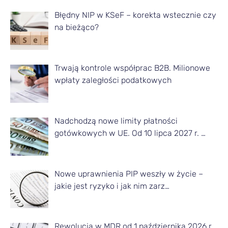
ł
Błędny NIP w KSeF – korekta wstecznie czy
na bieżąco?
y
z
d
Trwają kontrole współprac B2B. Milionowe
a
wpłaty zaległości podatkowych
n
e
Nadchodzą nowe limity płatności
g
gotówkowych w UE. Od 10 lipca 2027 r. …
o
m
Nowe uprawnienia PIP weszły w życie –
i
jakie jest ryzyko i jak nim zarz…
e
s
Rewolucja w MDR od 1 października 2026 r.
i