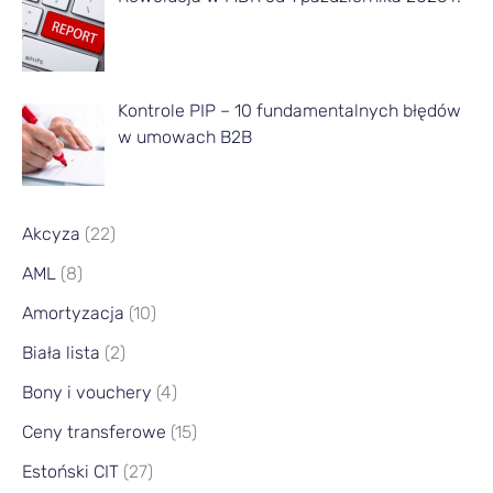
ą
c
a
Kontrole PIP – 10 fundamentalnych błędów
w umowach B2B
Akcyza
(22)
AML
(8)
Amortyzacja
(10)
Biała lista
(2)
Bony i vouchery
(4)
Ceny transferowe
(15)
Estoński CIT
(27)