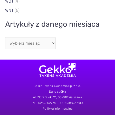
WDT
(4)
WNT
(5)
Artykuły z danego miesiąca
Gekko Taxens Akademia Sp. z o.o.
Dane spółki:
ul.
Złota 3 lok. 21
, 00-019 Warszawa
NIP 5252852774
REGON 388237810
Polityka informacyjna