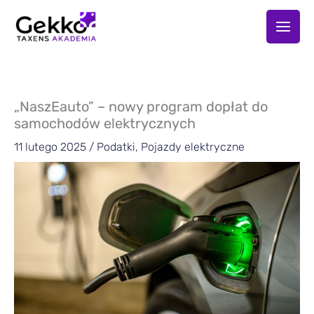
Przejdź
do
treści
„NaszEauto” – nowy program dopłat do
samochodów elektrycznych
11 lutego 2025
/
Podatki
,
Pojazdy elektryczne