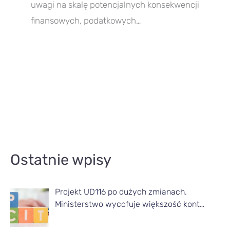
uwagi na skalę potencjalnych konsekwencji
finansowych, podatkowych…
A
Ostatnie wpisy
r
t
Projekt UD116 po dużych zmianach.
y
Ministerstwo wycofuje większość kont…
k
u