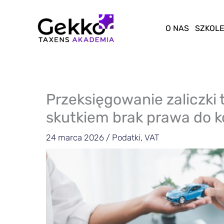
Przejdź
do
O NAS
SZKOLE
treści
Przeksięgowanie zaliczki t
skutkiem brak prawa do k
24 marca 2026
/
Podatki
,
VAT