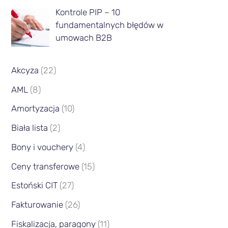
c
Kontrole PIP – 10
fundamentalnych błędów w
a
umowach B2B
Akcyza
(22)
AML
(8)
Amortyzacja
(10)
Biała lista
(2)
Bony i vouchery
(4)
Ceny transferowe
(15)
Estoński CIT
(27)
Fakturowanie
(26)
Fiskalizacja, paragony
(11)