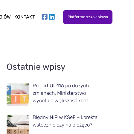
DIÓW
KONTAKT
Platforma szkoleniowa
A
Ostatnie wpisy
r
t
Projekt UD116 po dużych
y
zmianach. Ministerstwo
k
wycofuje większość kont…
u
Błędny NIP w KSeF – korekta
ł
wstecznie czy na bieżąco?
y