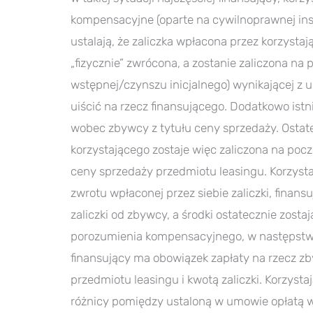
kompensacyjne (oparte na cywilnoprawnej insty
ustalają, że zaliczka wpłacona przez korzysta
„fizycznie” zwrócona, a zostanie zaliczona na p
wstępnej/czynszu inicjalnego) wynikającej z 
uiścić na rzecz finansującego. Dodatkowo istn
wobec zbywcy z tytułu ceny sprzedaży. Ostate
korzystającego zostaje więc zaliczona na pocz
ceny sprzedaży przedmiotu leasingu. Korzysta
zwrotu wpłaconej przez siebie zaliczki, finansu
zaliczki od zbywcy, a środki ostatecznie zost
porozumienia kompensacyjnego, w następstwie
finansujący ma obowiązek zapłaty na rzecz z
przedmiotu leasingu i kwotą zaliczki. Korzyst
różnicy pomiędzy ustaloną w umowie opłatą w