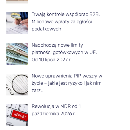
z
Trwają kontrole współprac B2B.
d
Milionowe wpłaty zaległości
a
podatkowych
n
Nadchodzą nowe limity
e
płatności gotówkowych w UE.
g
Od 10 lipca 2027 r. …
o
m
Nowe uprawnienia PIP weszły w
życie – jakie jest ryzyko i jak nim
i
zarz…
e
s
Rewolucja w MDR od 1
października 2026 r.
i
ą