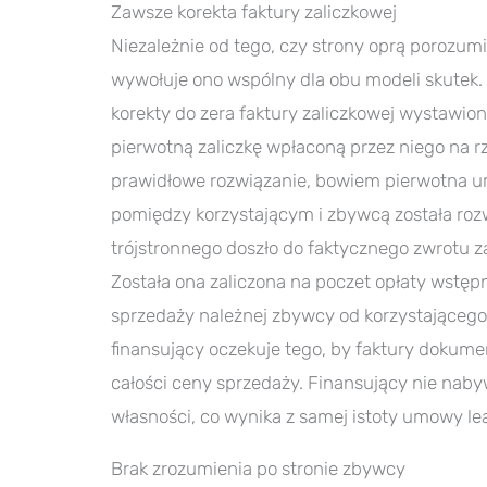
Zawsze korekta faktury zaliczkowej
Niezależnie od tego, czy strony oprą porozum
wywołuje ono wspólny dla obu modeli skutek.
korekty do zera faktury zaliczkowej wystawio
pierwotną zaliczkę wpłaconą przez niego na r
prawidłowe rozwiązanie, bowiem pierwotna um
pomiędzy korzystającym i zbywcą została roz
trójstronnego doszło do faktycznego zwrotu za
Została ona zaliczona na poczet opłaty wstępn
sprzedaży należnej zbywcy od korzystającego
finansujący oczekuje tego, by faktury doku
całości ceny sprzedaży. Finansujący nie nabyw
własności, co wynika z samej istoty umowy le
Brak zrozumienia po stronie zbywcy