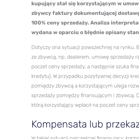
kupujący stał się korzystającym w umowi
zbywcy faktury dokumentującej dostawę
100% ceny sprzedaży. Analiza interpretac
wydana w oparciu o błędnie opisany stan
Dotyczy ona sytuacji powszechnej na rynku. 
ze zbywcą, np. dealerem, umowę sprzedaży rz
poczet ceny sprzedaży, a następnie szuka fina
kredytu). W przypadku pozytywnej decyzji kr
pomiędzy zbywcą a korzystającym ulega rozw
sprzedaży pomiędzy finansującym i zbywcą. Do
którą korzystający wpłacił na poczet ceny spr
Kompensata lub przeka
W takiej sytuacji najczęściej finansujący, kor