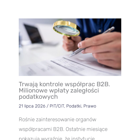
Trwają kontrole współprac B2B.
Milionowe wpłaty zaległości
podatkowych
21 lipca 2026
/
PIT/CIT
,
Podatki
,
Prawo
Rośnie zainteresowanie organów
współpracami B2B. Ostatnie miesiące
pokazują wyraźnie, że instytucje