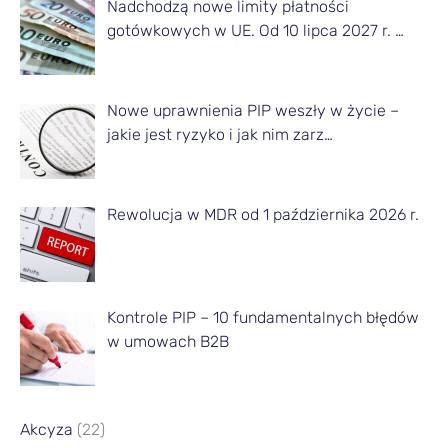
Nadchodzą nowe limity płatności
g
gotówkowych w UE. Od 10 lipca 2027 r. …
o
m
Nowe uprawnienia PIP weszły w życie –
i
jakie jest ryzyko i jak nim zarz…
e
s
Rewolucja w MDR od 1 października 2026 r.
i
ą
c
a
Kontrole PIP – 10 fundamentalnych błędów
w umowach B2B
Akcyza
(22)