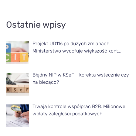
A
Ostatnie wpisy
r
t
Projekt UD116 po dużych zmianach.
y
Ministerstwo wycofuje większość kont…
k
u
ł
Błędny NIP w KSeF – korekta wstecznie czy
na bieżąco?
y
z
d
Trwają kontrole współprac B2B. Milionowe
a
wpłaty zaległości podatkowych
n
e