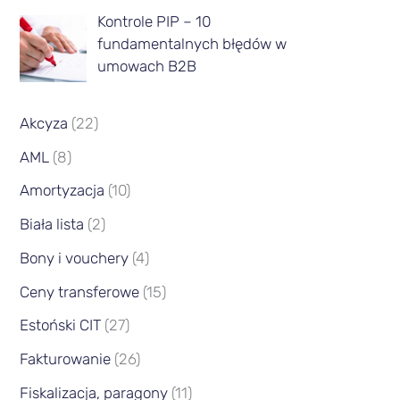
c
Kontrole PIP – 10
fundamentalnych błędów w
a
umowach B2B
Akcyza
(22)
AML
(8)
Amortyzacja
(10)
Biała lista
(2)
Bony i vouchery
(4)
Ceny transferowe
(15)
Estoński CIT
(27)
Fakturowanie
(26)
Fiskalizacja, paragony
(11)