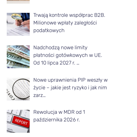
z
Trwają kontrole współprac B2B.
d
Milionowe wpłaty zaległości
a
podatkowych
n
Nadchodzą nowe limity
e
płatności gotówkowych w UE.
g
Od 10 lipca 2027 r. …
o
m
Nowe uprawnienia PIP weszły w
życie – jakie jest ryzyko i jak nim
i
zarz…
e
s
Rewolucja w MDR od 1
października 2026 r.
i
ą