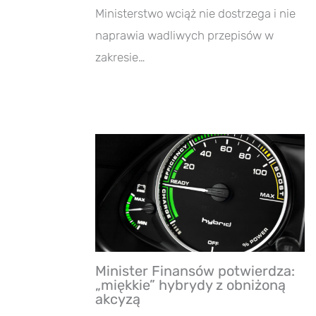
Ministerstwo wciąż nie dostrzega i nie
naprawia wadliwych przepisów w
zakresie…
Minister Finansów potwierdza:
„miękkie” hybrydy z obniżoną
akcyzą