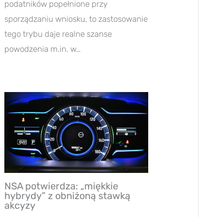
podatników popełnione przy
sporządzaniu wniosku, to zastosowanie
tego trybu daje realne szanse
powodzenia m.in. w…
NSA potwierdza: „miękkie
hybrydy” z obniżoną stawką
akcyzy