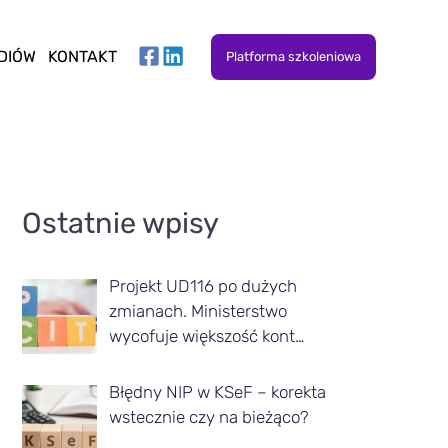
DIÓW
KONTAKT
Platforma szkoleniowa
A
Ostatnie wpisy
r
t
Projekt UD116 po dużych
y
zmianach. Ministerstwo
k
wycofuje większość kont…
u
Błędny NIP w KSeF – korekta
ł
wstecznie czy na bieżąco?
y