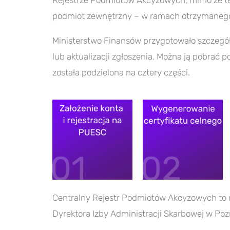
Rejestrze Podmiotów Akcyzowych, mimo że 
podmiot zewnętrzny – w ramach otrzymanego
Ministerstwo Finansów przygotowało szczegół
lub aktualizacji zgłoszenia. Można ją pobrać 
została podzielona na cztery części.
Centralny Rejestr Podmiotów Akcyzowych to r
Dyrektora Izby Administracji Skarbowej w Poz