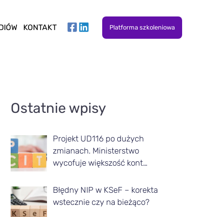
DIÓW
KONTAKT
Platforma szkoleniowa
A
Ostatnie wpisy
r
t
Projekt UD116 po dużych
y
zmianach. Ministerstwo
k
wycofuje większość kont…
u
Błędny NIP w KSeF – korekta
ł
wstecznie czy na bieżąco?
y