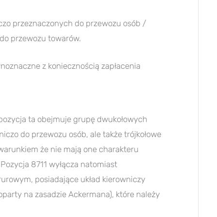
czo przeznaczonych do przewozu osób /
 do przewozu towarów.
wnoznaczne z koniecznością zapłacenia
 pozycja ta obejmuje grupę dwukołowych
iczo do przewozu osób, ale także trójkołowe
 warunkiem że nie mają one charakteru
 Pozycja 8711 wyłącza natomiast
rurowym, posiadające układ kierowniczy
party na zasadzie Ackermana), które należy