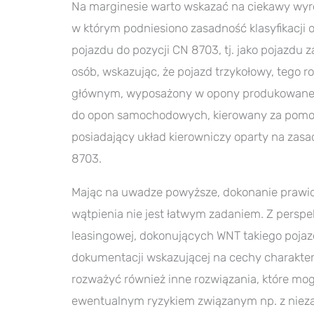
Na marginesie warto wskazać na ciekawy wyrok
w którym podniesiono zasadność klasyfikacj
pojazdu do pozycji CN 8703, tj. jako pojazd
osób, wskazując, że pojazd trzykołowy, tego
głównym, wyposażony w opony produkowane d
do opon samochodowych, kierowany za pomoc
posiadający układ kierowniczy oparty na zasa
8703.
Mając na uwadze powyższe, dokonanie prawidł
wątpienia nie jest łatwym zadaniem. Z perspek
leasingowej, dokonujących WNT takiego poja
dokumentacji wskazującej na cechy charakte
rozważyć również inne rozwiązania, które mo
ewentualnym ryzykiem związanym np. z niez