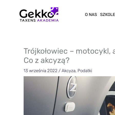
Przejdź
do
O NAS
SZKOLE
treści
Trójkołowiec – motocykl,
Co z akcyzą?
13 września 2022
/
Akcyza
,
Podatki