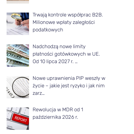
z
Trwają kontrole współprac B2B.
d
Milionowe wpłaty zaległości
a
podatkowych
n
Nadchodzą nowe limity
e
płatności gotówkowych w UE.
g
Od 10 lipca 2027 r. …
o
m
Nowe uprawnienia PIP weszły w
życie – jakie jest ryzyko i jak nim
i
zarz…
e
s
Rewolucja w MDR od 1
października 2026 r.
i
ą