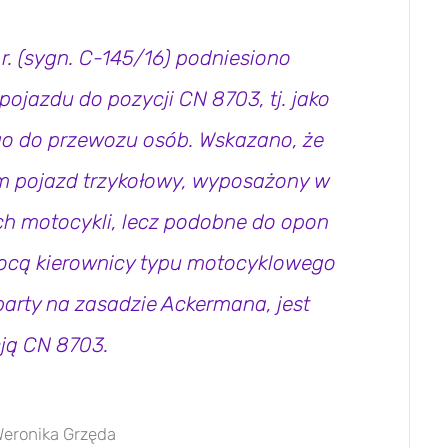
r. (sygn. C-145/16) podniesiono
pojazdu do pozycji CN 8703, tj. jako
o do przewozu osób. Wskazano, że
 pojazd trzykołowy, wyposażony w
h motocykli, lecz podobne do opon
cą kierownicy typu motocyklowego
party na zasadzie Ackermana, jest
cją CN 8703.
eronika Grzęda