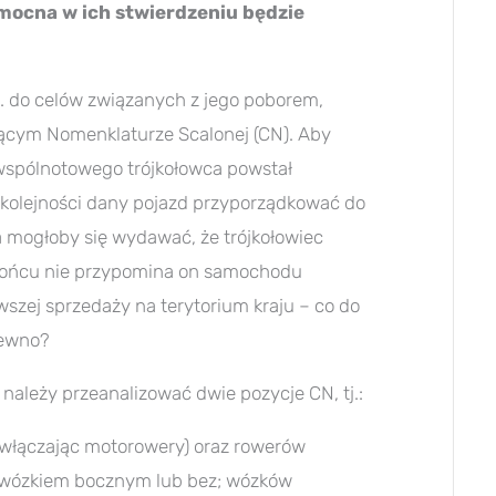
mocna w ich stwierdzeniu będzie
. do celów związanych z jego poborem,
ającym Nomenklaturze Scalonej (CN). Aby
wspólnotowego trójkołowca powstał
 kolejności dany pojazd przyporządkować do
 mogłoby się wydawać, że trójkołowiec
W końcu nie przypomina on samochodu
szej sprzedaży na terytorium kraju – co do
pewno?
 należy przeanalizować dwie pozycje CN, tj.:
 (włączając motorowery) oraz rowerów
z wózkiem bocznym lub bez; wózków