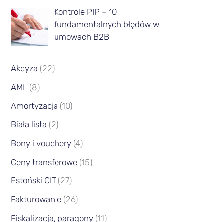
c
Kontrole PIP – 10
fundamentalnych błędów w
a
umowach B2B
Akcyza
(22)
AML
(8)
Amortyzacja
(10)
Biała lista
(2)
Bony i vouchery
(4)
Ceny transferowe
(15)
Estoński CIT
(27)
Fakturowanie
(26)
Fiskalizacja, paragony
(11)