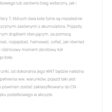
bowego lub zarówno bieg wsteczny, jak i
ery T, których dwa koła tylne są niezależnie
rycznymi zasilanymi z akumulatora. Pojazdy
lnym drążkiem sterującym, za pomocą
iać, rozpędzać, hamować, cofać, jak również
z różnicowy moment obrotowy kół
o koła.
runki, od dokonania jego WNT będzie należna
pełnienia ww. warunków, pojazd taki jest
 powinien zostać zaklasyfikowany do CN
ązku podatkowego w akcyzie.