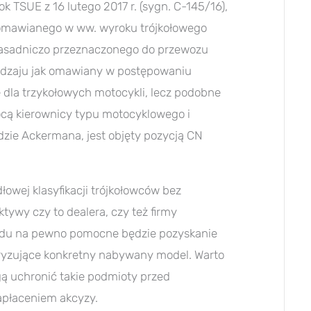
 TSUE z 16 lutego 2017 r. (sygn. C-145/16),
i omawianego w ww. wyroku trójkołowego
u zasadniczo przeznaczonego do przewozu
 rodzaju jak omawiany w postępowaniu
la trzykołowych motocykli, lecz podobne
ą kierownicy typu motocyklowego i
dzie Ackermana, jest objęty pozycją CN
owej klasyfikacji trójkołowców bez
tywy czy to dealera, czy też firmy
zdu na pewno pomocne będzie pozyskanie
ryzujące konkretny nabywany model. Warto
gą uchronić takie podmioty przed
apłaceniem akcyzy.