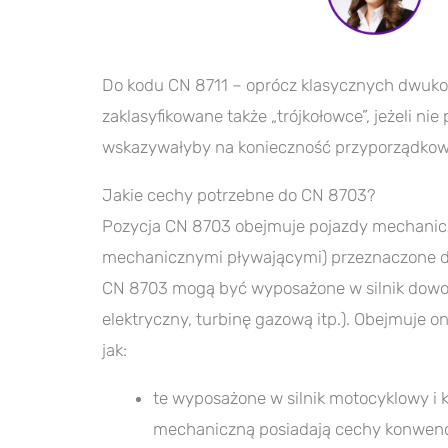
Do kodu CN 8711 – oprócz klasycznych dwuk
zaklasyfikowane także „trójkołowce”, jeżeli ni
wskazywałyby na konieczność przyporządkow
Jakie cechy potrzebne do CN 8703?
Pozycja CN 8703 obejmuje pojazdy mechanicz
mechanicznymi pływającymi) przeznaczone do
CN 8703 mogą być wyposażone w silnik dowol
elektryczny, turbinę gazową itp.). Obejmuje on
jak:
te wyposażone w silnik motocyklowy i ko
mechaniczną posiadają cechy konwenc