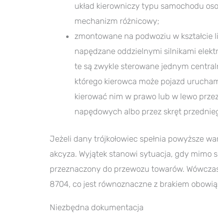
układ kierowniczy typu samochodu oso
mechanizm różnicowy;
zmontowane na podwoziu w kształcie lit
napędzane oddzielnymi silnikami elekt
te są zwykle sterowane jednym centra
którego kierowca może pojazd urucham
kierować nim w prawo lub w lewo prze
napędowych albo przez skręt przednieg
Jeżeli dany trójkołowiec spełnia powyższe wa
akcyza. Wyjątek stanowi sytuacja, gdy mimo s
przeznaczony do przewozu towarów. Wówczas
8704, co jest równoznaczne z brakiem obowi
Niezbędna dokumentacja