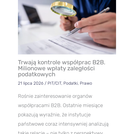
Trwają kontrole współprac B2B.
Milionowe wpłaty zaległości
podatkowych
21 lipca 2026
/
PIT/CIT
,
Podatki
,
Prawo
Rośnie zainteresowanie organów
współpracami B2B. Ostatnie miesiące
pokazują wyraźnie, że instytucje
państwowe coraz intensywniej analizują
takie relacje – nie tylko z perspektywy