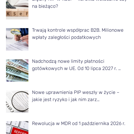
na bieżąco?
y
z
d
Trwają kontrole współprac B2B. Milionowe
a
wpłaty zaległości podatkowych
n
e
Nadchodzą nowe limity płatności
g
gotówkowych w UE. Od 10 lipca 2027 r. …
o
m
Nowe uprawnienia PIP weszły w życie –
i
jakie jest ryzyko i jak nim zarz…
e
s
Rewolucja w MDR od 1 października 2026 r.
i
ą