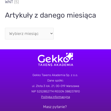
WNT
(5)
Artykuły z danego miesiąca
Gekko Taxens Akademia Sp. z o.o.
Dane spółki:
ul.
Złota 3 lok. 21
, 00-019 Warszawa
NIP 5252852774
REGON 388237810
Polityka informacyjna
Masz pytanie?