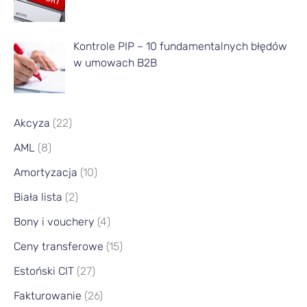
c
a
Kontrole PIP – 10 fundamentalnych błędów
w umowach B2B
Akcyza
(22)
AML
(8)
Amortyzacja
(10)
Biała lista
(2)
Bony i vouchery
(4)
Ceny transferowe
(15)
Estoński CIT
(27)
Fakturowanie
(26)