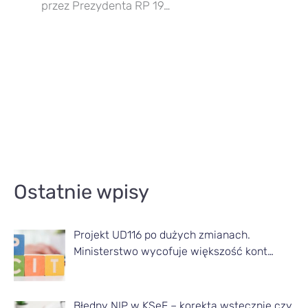
przez Prezydenta RP 19…
A
Ostatnie wpisy
r
t
Projekt UD116 po dużych zmianach.
y
Ministerstwo wycofuje większość kont…
k
u
ł
Błędny NIP w KSeF – korekta wstecznie czy