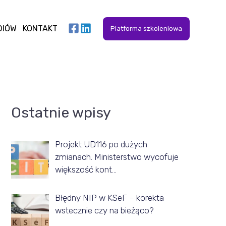
DIÓW
KONTAKT
Platforma szkoleniowa
A
Ostatnie wpisy
r
t
Projekt UD116 po dużych
y
zmianach. Ministerstwo wycofuje
k
większość kont…
u
Błędny NIP w KSeF – korekta
ł
wstecznie czy na bieżąco?
y