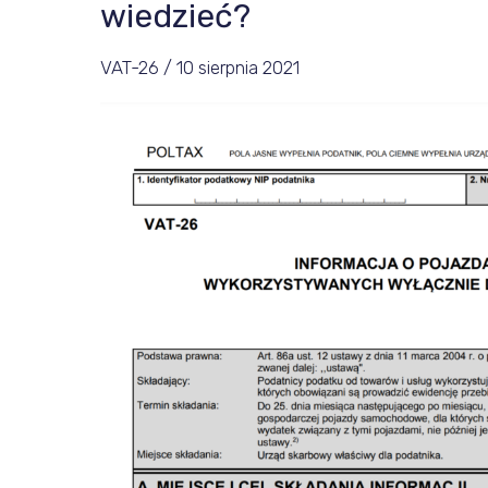
w
wiedzieć?
VAT-
VAT-26
/
10 sierpnia 2021
26
weszły
w
życie.
Co
trzeba
wiedzieć?