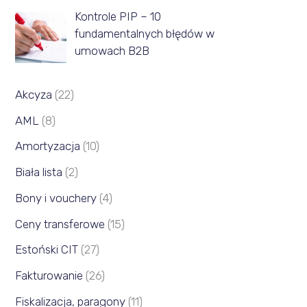
c
Kontrole PIP – 10
fundamentalnych błędów w
a
umowach B2B
Akcyza
(22)
AML
(8)
Amortyzacja
(10)
Biała lista
(2)
Bony i vouchery
(4)
Ceny transferowe
(15)
Estoński CIT
(27)
Fakturowanie
(26)
Fiskalizacja, paragony
(11)