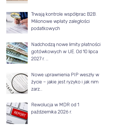
z
Trwają kontrole współprac B2B.
d
Milionowe wpłaty zaległości
a
podatkowych
n
Nadchodzą nowe limity płatności
e
gotówkowych w UE. Od 10 lipca
g
2027 r. …
o
m
Nowe uprawnienia PIP weszły w
życie – jakie jest ryzyko i jak nim
i
zarz…
e
s
Rewolucja w MDR od 1
października 2026 r.
i
ą