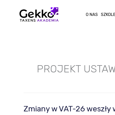
Przejdź
do
O NAS
SZKOLE
treści
PROJEKT USTA
Zmiany w VAT-26 weszły w
Zmiany